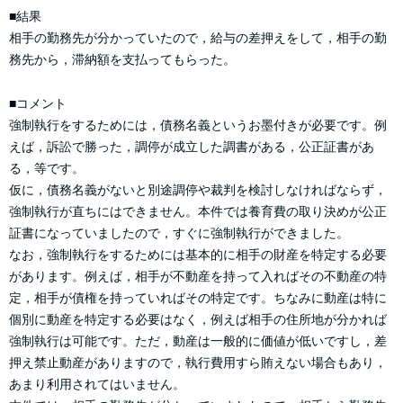
■結果
相手の勤務先が分かっていたので，給与の差押えをして，相手の勤
務先から，滞納額を支払ってもらった。
■コメント
強制執行をするためには，債務名義というお墨付きが必要です。例
えば，訴訟で勝った，調停が成立した調書がある，公正証書があ
る，等です。
仮に，債務名義がないと別途調停や裁判を検討しなければならず，
強制執行が直ちにはできません。本件では養育費の取り決めが公正
証書になっていましたので，すぐに強制執行ができました。
なお，強制執行をするためには基本的に相手の財産を特定する必要
があります。例えば，相手が不動産を持って入ればその不動産の特
定，相手が債権を持っていればその特定です。ちなみに動産は特に
個別に動産を特定する必要はなく，例えば相手の住所地が分かれば
強制執行は可能です。ただ，動産は一般的に価値が低いですし，差
押え禁止動産がありますので，執行費用すら賄えない場合もあり，
あまり利用されてはいません。