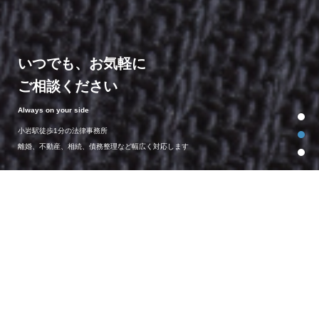
いつでも、お気軽に
ご相談ください
Always on your side
Always on your side
Always on your side
小岩駅徒歩1分の法律事務所
離婚、不動産、相続、債務整理など幅広く対応します
LAWYER
弁護士紹介
原田綜合法律事務所は、
相談しやすい雰囲気で
親身に対応します
詳細はこちら